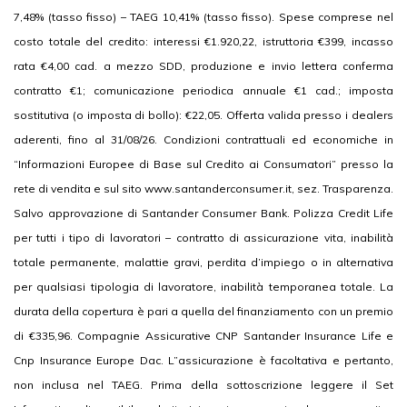
7,48% (tasso fisso) – TAEG 10,41% (tasso fisso). Spese comprese nel
costo totale del credito: interessi €1.920,22, istruttoria €399, incasso
rata €4,00 cad. a mezzo SDD, produzione e invio lettera conferma
contratto €1; comunicazione periodica annuale €1 cad.; imposta
sostitutiva (o imposta di bollo): €22,05. Offerta valida presso i dealers
aderenti, fino al 31/08/26. Condizioni contrattuali ed economiche in
“Informazioni Europee di Base sul Credito ai Consumatori” presso la
rete di vendita e sul sito www.santanderconsumer.it, sez. Trasparenza.
Salvo approvazione di Santander Consumer Bank. Polizza Credit Life
per tutti i tipo di lavoratori – contratto di assicurazione vita, inabilità
totale permanente, malattie gravi, perdita d’impiego o in alternativa
per qualsiasi tipologia di lavoratore, inabilità temporanea totale. La
durata della copertura è pari a quella del finanziamento con un premio
di €335,96. Compagnie Assicurative CNP Santander Insurance Life e
Cnp Insurance Europe Dac. L”assicurazione è facoltativa e pertanto,
non inclusa nel TAEG. Prima della sottoscrizione leggere il Set